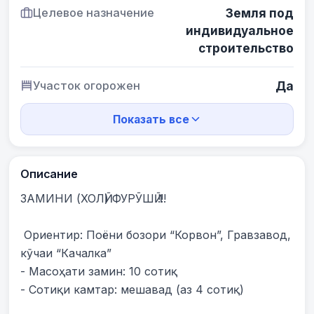
Целевое назначение
Земля под
индивидуальное
строительство
Участок огорожен
Да
Показать все
Описание
ЗАМИНИ (ХОЛӢ) ФУРӮШӢ !!! 

 Ориентир: Поёни бозори “Корвон”, Гравзавод, 
кӯчаи “Качалка”

- Масоҳати замин: 10 сотиқ 

- Сотиқи камтар: мешавад (аз 4 сотиқ) 
