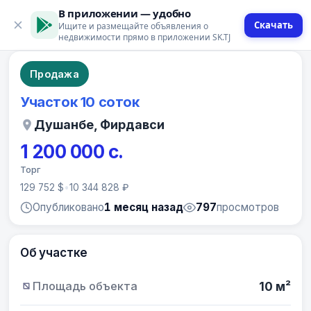
В приложении — удобно
Скачать
Ищите и размещайте объявления о
9 фото
недвижимости прямо в приложении SK.TJ
Продажа
Участок 10 соток
Душанбе, Фирдавси
1 200 000 с.
Торг
129 752 $
•
10 344 828 ₽
Опубликовано
1 месяц назад
797
просмотров
Об участке
Площадь объекта
10 м²