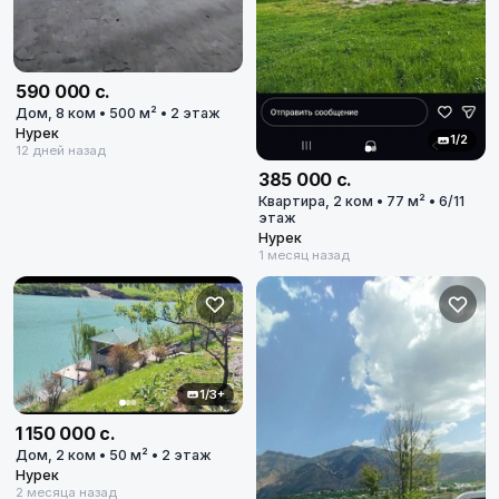
Нурек
Диапазон цен
в сомони
590 000 с.
Дом, 8 ком • 500 м² • 2 этаж
Нурек
1/2
12 дней назад
385 000 с.
Квартира, 2 ком • 77 м² • 6/11
этаж
Нурек
1 месяц назад
Сбросить
4
объявлений по фильтру
1/3+
Сбросить фильтры
1 150 000 с.
Дом, 2 ком • 50 м² • 2 этаж
Применить фильтры
Нурек
2 месяца назад