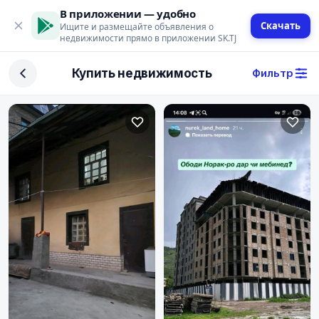
В приложении — удобно
Скачать
Ищите и размещайте объявления о
недвижимости прямо в приложении SK.TJ
Фильтр
Купить недвижимость
Фильтр
Сделка
Купить
Арендовать
Поиск
Тип недвижимости
Тип
Город