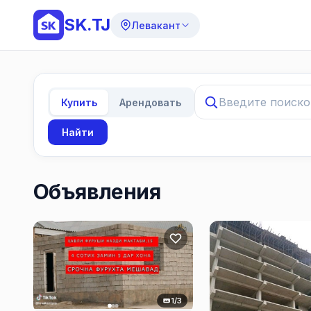
SK.TJ
Левакант
Купить
Арендовать
Найти
Объявления
1/3