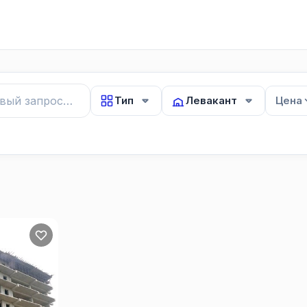
Тип
Левакант
Цена