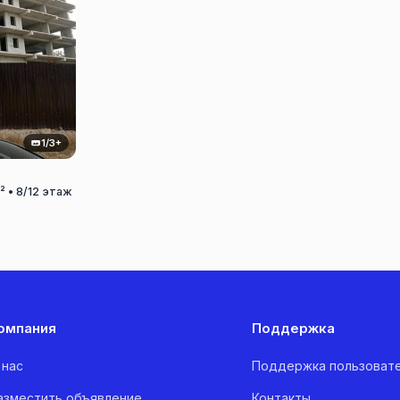
1/3+
² • 8/12 этаж
омпания
Поддержка
 нас
Поддержка пользоват
азместить объявление
Контакты