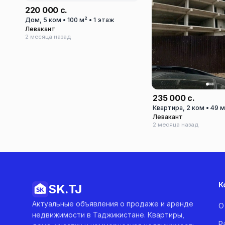
220 000 с.
Дом, 5 ком • 100 м² • 1 этаж
Левакант
2 месяца назад
235 000 с.
Квартира, 2 ком • 49 м
Левакант
2 месяца назад
К
SK.
TJ
Актуальные объявления о продаже и аренде
О
недвижимости в Таджикистане. Квартиры,
Р