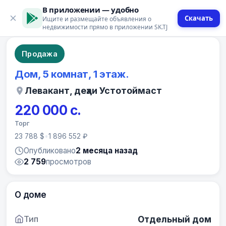
В приложении — удобно
Скачать
Ищите и размещайте объявления о
3 фото
недвижимости прямо в приложении SK.TJ
Продажа
Дом, 5 комнат, 1 этаж.
Левакант, деҳаи Устотоймаст
220 000 с.
Торг
23 788 $
•
1 896 552 ₽
Опубликовано
2 месяца назад
2 759
просмотров
О доме
Тип
Отдельный дом