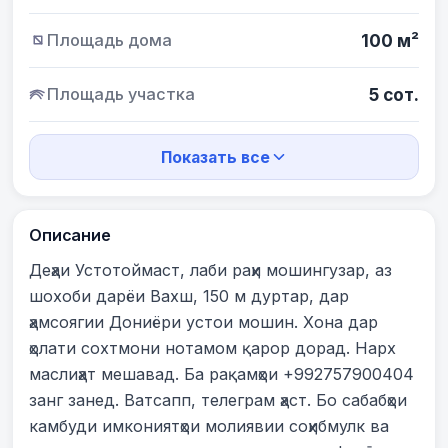
Площадь дома
100 м²
Площадь участка
5 сот.
Показать все
Описание
Деҳаи Устотоймаст, лаби раҳи мошингузар, аз 
шохоби дарёи Вахш, 150 м дуртар, дар 
ҳамсоягии Дониёри устои мошин. Хона дар 
ҳолати сохтмони нотамом қарор дорад. Нарх 
маслиҳат мешавад. Ба рақамҳои +992757900404 
занг занед. Ватсапп, телеграм ҳаст. Бо сабабҳои 
камбуди имкониятҳои молиявии соҳибмулк ва 