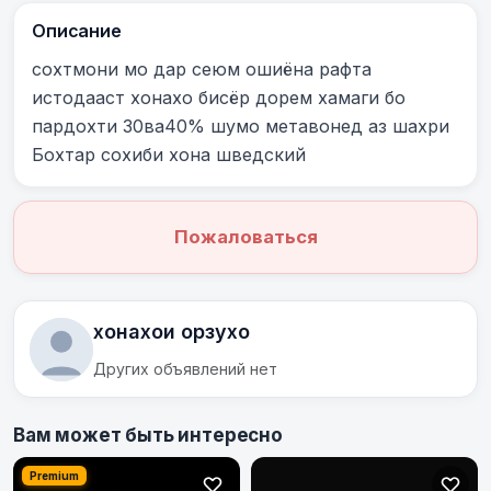
Описание
сохтмони мо дар сеюм ошиёна рафта 
истодааст хонахо бисёр дорем хамаги бо 
пардохти 30ва40% шумо метавонед аз шахри 
Бохтар сохиби хона шведский
Пожаловаться
хонахои орзухо
Других объявлений нет
Вам может быть интересно
Premium