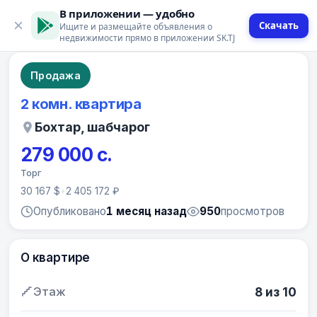
В приложении — удобно
Скачать
Ищите и размещайте объявления о
4 фото
недвижимости прямо в приложении SK.TJ
Продажа
2 комн. квартира
Бохтар, шабчарог
279 000 с.
Торг
30 167 $
•
2 405 172 ₽
Опубликовано
1 месяц назад
950
просмотров
О квартире
Этаж
8 из 10