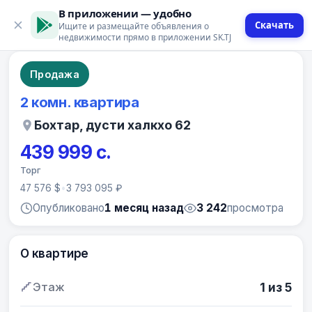
В приложении — удобно
Скачать
Ищите и размещайте объявления о
12 фото
недвижимости прямо в приложении SK.TJ
Продажа
2 комн. квартира
Бохтар, дусти халкхо 62
439 999 с.
Торг
47 576 $
•
3 793 095 ₽
Опубликовано
1 месяц назад
3 242
просмотра
О квартире
Этаж
1 из 5