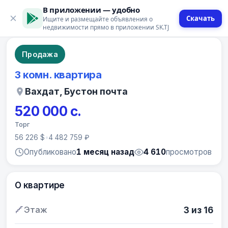
В приложении — удобно
Скачать
Ищите и размещайте объявления о
8 фото
недвижимости прямо в приложении SK.TJ
Продажа
3 комн. квартира
Вахдат, Бустон почта
520 000 с.
Торг
56 226 $
•
4 482 759 ₽
Опубликовано
1 месяц назад
4 610
просмотров
О квартире
Этаж
3 из 16