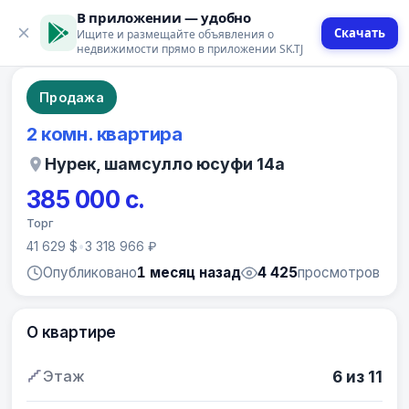
В приложении — удобно
Скачать
Ищите и размещайте объявления о
2 фото
недвижимости прямо в приложении SK.TJ
Продажа
2 комн. квартира
Нурек, шамсулло юсуфи 14а
385 000 с.
Торг
41 629 $
•
3 318 966 ₽
Опубликовано
1 месяц назад
4 425
просмотров
О квартире
Этаж
6 из 11