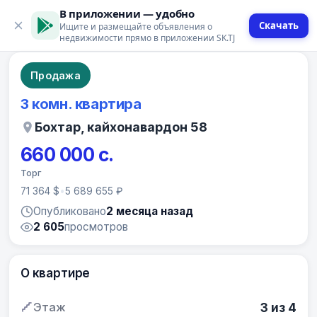
В приложении — удобно
Скачать
Ищите и размещайте объявления о
15 фото
недвижимости прямо в приложении SK.TJ
Продажа
3 комн. квартира
Бохтар, кайхонавардон 58
660 000 с.
Торг
71 364 $
•
5 689 655 ₽
Опубликовано
2 месяца назад
2 605
просмотров
О квартире
Этаж
3 из 4