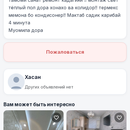
тамоми санат ремонт кадагияй !! монтаж свет^ 
тёплый пол дора хонахо ва колидор!! термекс 
мемона бо кондисонер!! Мактаб садик карибай 
4 минута 

Муомила дора
Пожаловаться
Хасан
Других объявлений нет
Вам может быть интересно