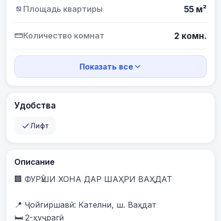
Площадь квартиры
55 м²
Количество комнат
2 комн.
Показать все
Удобства
Лифт
Описание
🏢 ФУРӮШИ ХОНА ДАР ШАҲРИ ВАҲДАТ

📍 Ҷойгиршавӣ: Кателни, ш. Ваҳдат

🛏️ 2-ҳуҷрагӣ
