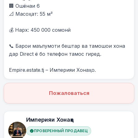
🏢 Ошёнаи 6

📐 Масоҳат: 55 м²

💰 Нарх: 450 000 сомонӣ

📞 Барои маълумоти бештар ва тамошои хона 
дар Direct ё бо телефон тамос гиред.

Empire.estate.tj – Империяи Хонаҳо.
Пожаловаться
Империяи Хонаҳо
ПРОВЕРЕННЫЙ ПРОДАВЕЦ