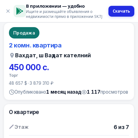
В приложении — удобно
Скачать
Ищите и размещайте объявления о
9 фото
недвижимости прямо в приложении SK.TJ
Продажа
2 комн. квартира
Вахдат, ш Ваҳдат кателний
450 000 с.
Торг
48 657 $
•
3 879 310 ₽
Опубликовано
1 месяц назад
1 117
просмотров
О квартире
Этаж
6 из 7