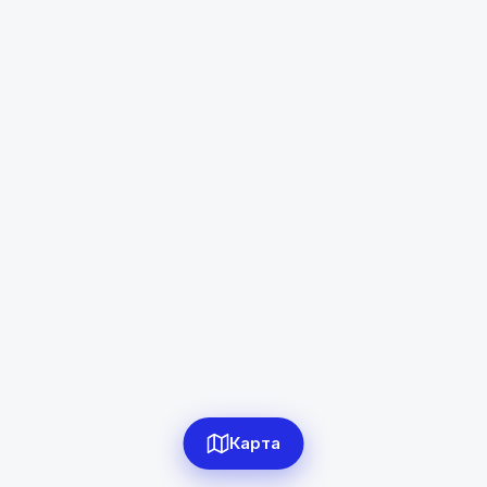
Зафаробод
Диапазон цен
в сомони
Сбросить
0
объявлений по фильтру
Сбросить фильтры
Карта
Применить фильтры