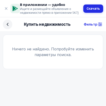
В приложении — удобно
Скачать
Ищите и размещайте объявления о
недвижимости прямо в приложении SK.TJ
Фильтр
Купить недвижимость
Фильтр
Сделка
Купить
Арендовать
Ничего не найдено. Попробуйте изменить
параметры поиска.
Поиск
Тип недвижимости
Тип
Город