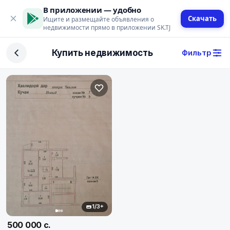
В приложении — удобно
Скачать
Ищите и размещайте объявления о
недвижимости прямо в приложении SK.TJ
Фильтр
Купить недвижимость
Фильтр
Сделка
Купить
Арендовать
Поиск
Тип недвижимости
Тип
1/3+
Город
500 000 с.