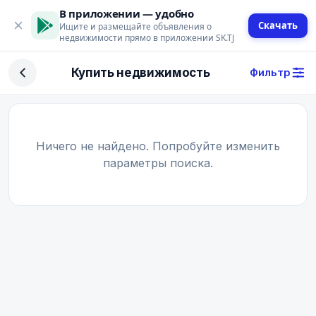
В приложении — удобно
Скачать
Ищите и размещайте объявления о
недвижимости прямо в приложении SK.TJ
Фильтр
Купить недвижимость
Фильтр
Сделка
Купить
Арендовать
Ничего не найдено. Попробуйте изменить
параметры поиска.
Поиск
Тип недвижимости
Тип
Город