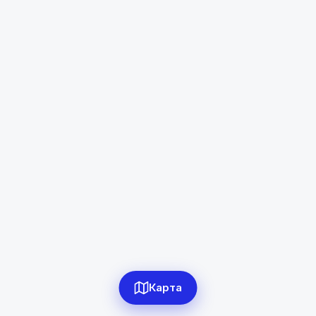
Файзабад
Диапазон цен
в сомони
Сбросить
0
объявлений по фильтру
Сбросить фильтры
Карта
Применить фильтры