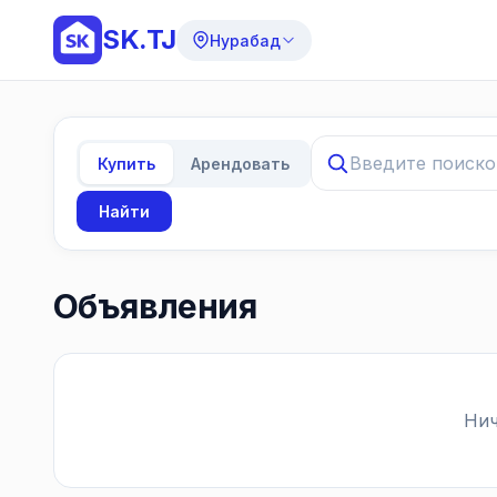
SK.TJ
Нурабад
Купить
Арендовать
Найти
Объявления
Нич