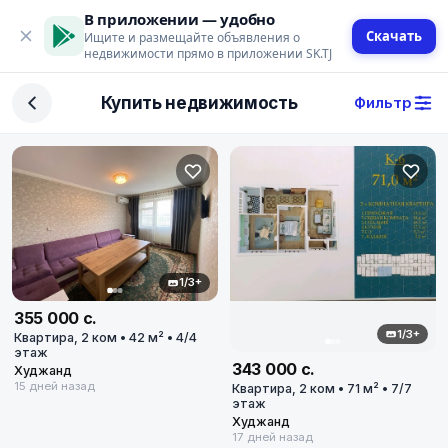
В приложении — удобно
Скачать
Ищите и размещайте объявления о
недвижимости прямо в приложении SK.TJ
Фильтр
Купить недвижимость
Фильтр
Сделка
Купить
Арендовать
Поиск
1/3+
355 000 с.
Тип недвижимости
1/3+
Квартира, 2 ком • 42 м² • 4/4
этаж
Тип
343 000 с.
Худжанд
15 дней назад
Квартира, 2 ком • 71 м² • 7/7
этаж
Город
Худжанд
17 дней назад