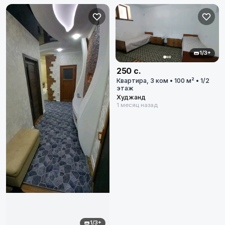
Худжанд
Диапазон цен
в сомони
1/3+
250 с.
Квартира, 3 ком • 100 м² • 1/2
этаж
Худжанд
1 месяц назад
Сбросить
5
объявлений по фильтру
Сбросить фильтры
Применить фильтры
1/3+