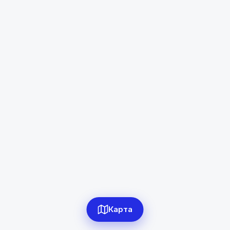
Рушан
Диапазон цен
в сомони
Сбросить
0
объявлений по фильтру
Сбросить фильтры
Карта
Применить фильтры