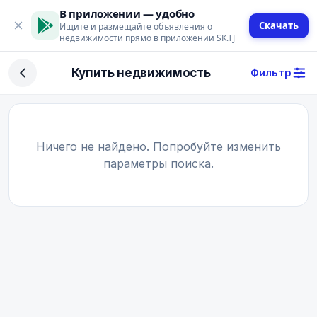
В приложении — удобно
Скачать
Ищите и размещайте объявления о
недвижимости прямо в приложении SK.TJ
Фильтр
Купить недвижимость
Фильтр
Сделка
Купить
Арендовать
Ничего не найдено. Попробуйте изменить
параметры поиска.
Поиск
Тип недвижимости
Тип
Город