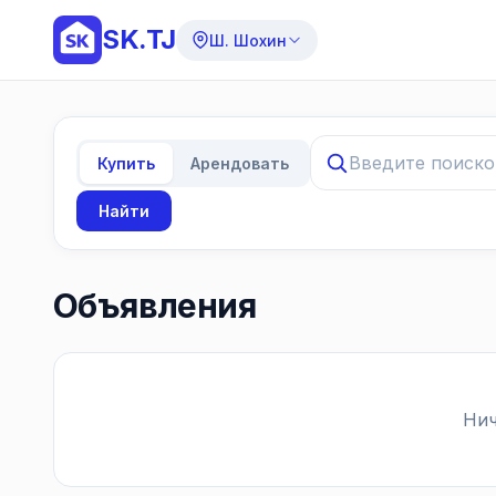
SK.TJ
Ш. Шохин
Купить
Арендовать
Найти
Объявления
Нич