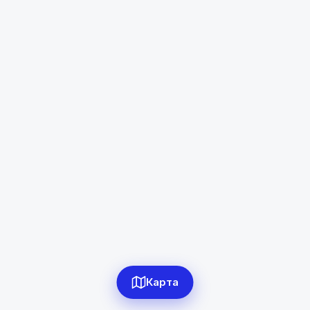
Темурмалик
Диапазон цен
в сомони
Сбросить
0
объявлений по фильтру
Сбросить фильтры
Карта
Применить фильтры