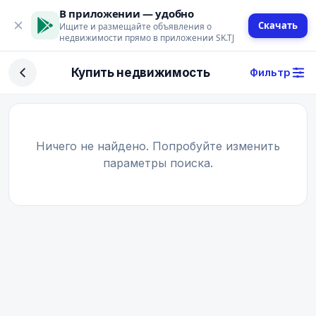
В приложении — удобно
Скачать
Ищите и размещайте объявления о
недвижимости прямо в приложении SK.TJ
Фильтр
Купить недвижимость
Фильтр
Сделка
Купить
Арендовать
Ничего не найдено. Попробуйте изменить
параметры поиска.
Поиск
Тип недвижимости
Тип
Город