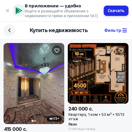
В приложении — удобно
Скачать
Ищите и размещайте объявления о
недвижимости прямо в приложении SK.TJ
Фильтр
Купить недвижимость
Фильтр
Сделка
Купить
Арендовать
Поиск
Тип недвижимости
Тип
240 000 с.
Квартира, 1 ком • 53 м² • 10/13
1/3+
этаж
Город
Яван
415 000 с.
2 месяца назад