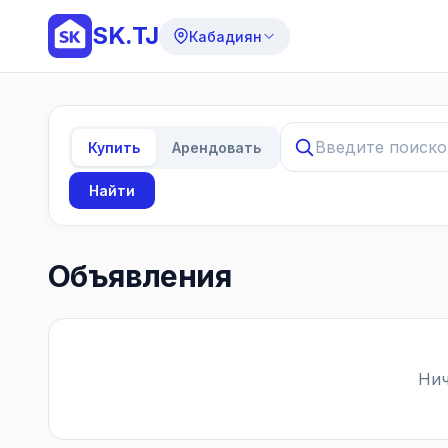
SK.TJ
Кабадиян
Купить
Арендовать
Найти
Объявления
Нич