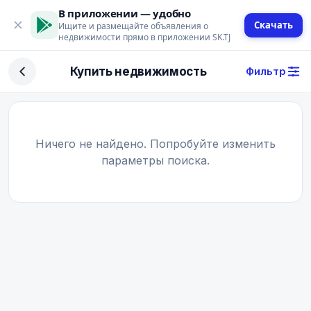
В приложении — удобно
Скачать
Ищите и размещайте объявления о
недвижимости прямо в приложении SK.TJ
Фильтр
Купить недвижимость
Фильтр
Сделка
Купить
Арендовать
Ничего не найдено. Попробуйте изменить
параметры поиска.
Поиск
Тип недвижимости
Тип
Город