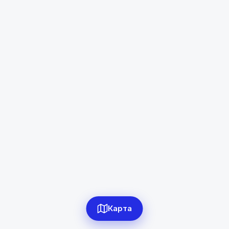
Спитамен
Диапазон цен
в сомони
Сбросить
0
объявлений по фильтру
Сбросить фильтры
Карта
Применить фильтры