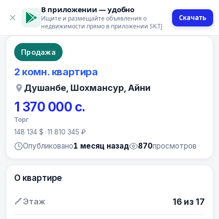
В приложении — удобно
Скачать
Ищите и размещайте объявления о
13 фото
недвижимости прямо в приложении SK.TJ
Продажа
2 комн. квартира
Душанбе, Шохмансур, Айни
1 370 000 с.
Торг
148 134 $
•
11 810 345 ₽
Опубликовано
1 месяц назад
870
просмотров
О квартире
Этаж
16 из 17