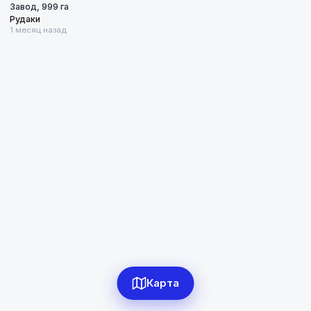
Рудаки
Завод, 999 га
Рудаки
1 месяц назад
Диапазон цен
в сомони
Сбросить
1
объявлений по фильтру
Сбросить фильтры
Карта
Применить фильтры