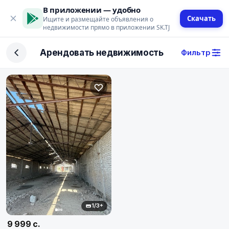
В приложении — удобно
Скачать
Ищите и размещайте объявления о
недвижимости прямо в приложении SK.TJ
Фильтр
Арендовать недвижимость
Фильтр
Сделка
Купить
Арендовать
Поиск
Тип недвижимости
Тип
1/3+
Город
9 999 с.