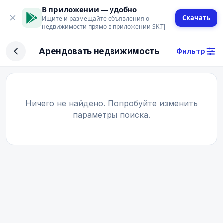
В приложении — удобно
Скачать
Ищите и размещайте объявления о
недвижимости прямо в приложении SK.TJ
Фильтр
Арендовать недвижимость
Фильтр
Сделка
Купить
Арендовать
Ничего не найдено. Попробуйте изменить
параметры поиска.
Поиск
Тип недвижимости
Тип
Город