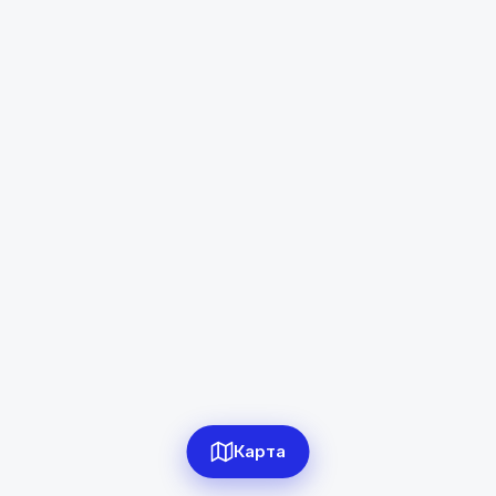
Турсунзаде
Диапазон цен
в сомони
Сбросить
0
объявлений по фильтру
Сбросить фильтры
Карта
Применить фильтры