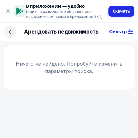
В приложении — удобно
Скачать
Ищите и размещайте объявления о
недвижимости прямо в приложении SK.TJ
Фильтр
Арендовать недвижимость
Фильтр
Сделка
Купить
Арендовать
Ничего не найдено. Попробуйте изменить
параметры поиска.
Поиск
Тип недвижимости
Тип
Город