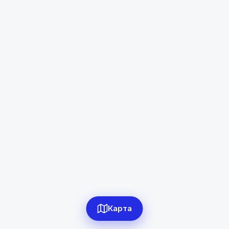
Хуросон
Диапазон цен
в сомони
Сбросить
0
объявлений по фильтру
Сбросить фильтры
Карта
Применить фильтры