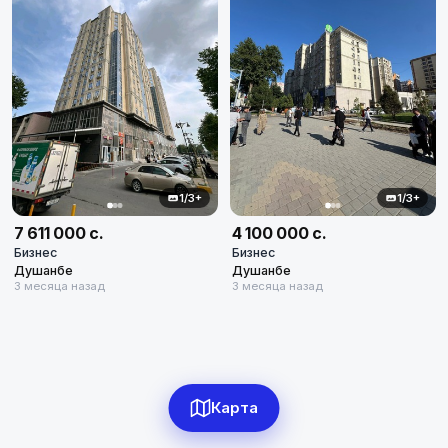
Город
Сектор бизнеса
Любая
Диапазон цен
в сомони
1/3+
1/3+
7 611 000 с.
4 100 000 с.
Бизнес
Бизнес
Душанбе
Душанбе
3 месяца назад
3 месяца назад
4
объявлений по фильтру
Сбросить
Сбросить фильтры
Карта
Применить фильтры