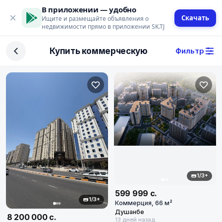
В приложении — удобно
Скачать
Ищите и размещайте объявления о
недвижимости прямо в приложении SK.TJ
Фильтр
Купить коммерческую
Фильтр
Сделка
Купить
Арендовать
Поиск
Тип недвижимости
1/3+
Коммерческая
599 999 с.
1/3+
Коммерция, 66 м²
Город
Душанбе
8 200 000 с.
13 дней назад