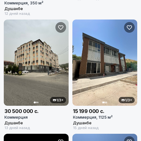
Город
Коммерция, 350 м²
Душанбе
12 дней назад
Назначение объекта
Любое
Площадь м²
Диапазон цен
в сомони
1/3+
1/3+
30 500 000 с.
15 199 000 с.
Коммерция
Коммерция, 1125 м²
Душанбе
Душанбе
13 дней назад
15 дней назад
Сбросить