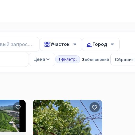
Участок
Город
Цена
3
объявлений
Сбросит
1 фильтр.