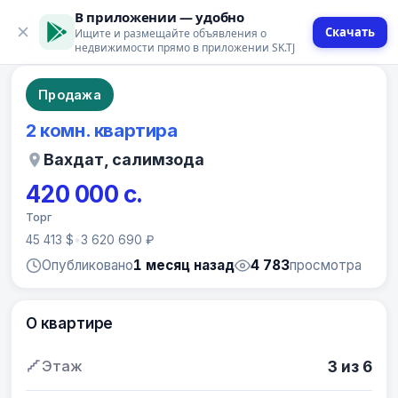
В приложении — удобно
Скачать
Ищите и размещайте объявления о
9 фото
недвижимости прямо в приложении SK.TJ
Продажа
2 комн. квартира
Вахдат, салимзода
420 000 с.
Торг
45 413 $
•
3 620 690 ₽
Опубликовано
1 месяц назад
4 783
просмотра
О квартире
Этаж
3 из 6