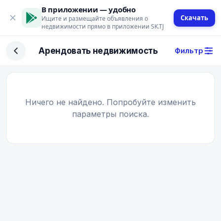
В приложении — удобно
Скачать
Ищите и размещайте объявления о
недвижимости прямо в приложении SK.TJ
Фильтр
Арендовать недвижимость
Фильтр
Сделка
Купить
Арендовать
Ничего не найдено. Попробуйте изменить
параметры поиска.
Поиск
Тип недвижимости
Тип
Город