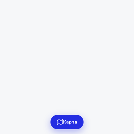
Матчи́нский р-н
Диапазон цен
в сомони
Сбросить
0
объявлений по фильтру
Сбросить фильтры
Карта
Применить фильтры