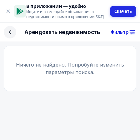
В приложении — удобно
Скачать
Ищите и размещайте объявления о
недвижимости прямо в приложении SK.TJ
Фильтр
Арендовать недвижимость
Фильтр
Сделка
Купить
Арендовать
Ничего не найдено. Попробуйте изменить
параметры поиска.
Поиск
Тип недвижимости
Тип
Город