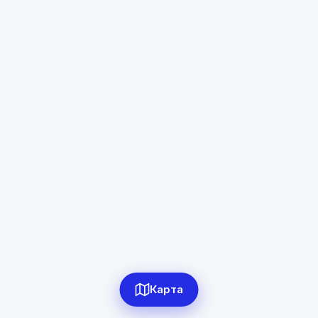
Бустон
Диапазон цен
в сомони
Сбросить
0
объявлений по фильтру
Сбросить фильтры
Карта
Применить фильтры