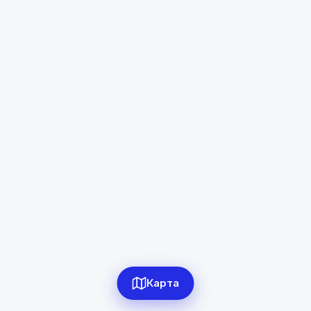
Б. Гафуров
Диапазон цен
в сомони
Сбросить
0
объявлений по фильтру
Сбросить фильтры
Карта
Применить фильтры