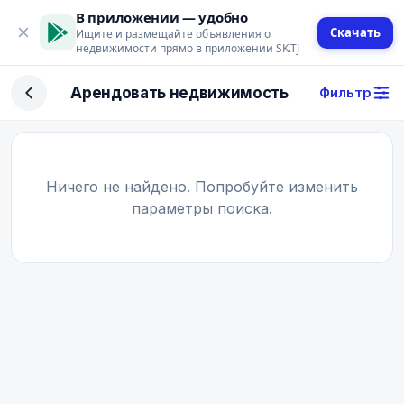
В приложении — удобно
Скачать
Ищите и размещайте объявления о
недвижимости прямо в приложении SK.TJ
Фильтр
Арендовать недвижимость
Фильтр
Сделка
Купить
Арендовать
Ничего не найдено. Попробуйте изменить
параметры поиска.
Поиск
Тип недвижимости
Тип
Город